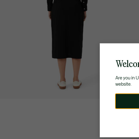
Welcom
Are you in 
website.