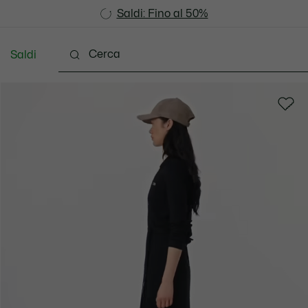
Saldi: Fino al 50%
Saldi: Fino al 50%
Saldi
Scarpe
Pelletteria & Piccola Pelletteria
Accesso