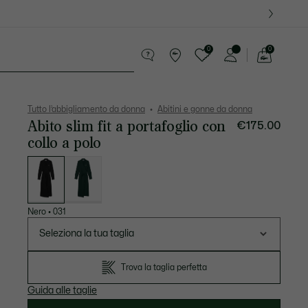
0
0
See
my
ri
Sport
Presentes do Crocodilo
shopping
bag
Tutto l’abbigliamento da donna
Abitini e gonne da donna
Abito slim fit a portafoglio con
€175.00
collo a polo
Elenco
delle
varianti
Nero
•
031
Seleziona la tua taglia
Trova la taglia perfetta
Guida alle taglie