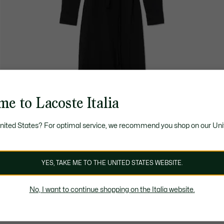
e to Lacoste Italia
United States? For optimal service, we recommend you shop on our Uni
YES, TAKE ME TO THE UNITED STATES WEBSITE.
No, I want to continue shopping on the Italia website.