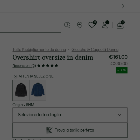
0
0
See
my
ri
Sport
Presentes do Crocodilo
shopping
bag
Tutto l’abbigliamento da donna
Giacche & Cappotti Donna
Overshirt oversize in denim
€161.00
Prezzo
Prezzo
€230.00
Recensioni (2)
dopo
originale
lo
prima
- 30%
sconto:
dello
€161.00
sconto:
ATTENTA SELEZIONE
€230.00
Elenco
delle
varianti
Grigio
•
6NM
Seleziona la tua taglia
Trova la taglia perfetta