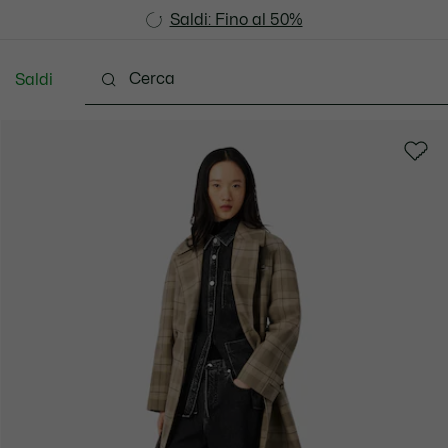
Saldi: Fino al 50%
Saldi: Fino al 50%
Saldi
Scarpe
Pelletteria & Piccola Pelletteria
Accesso