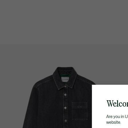
Welcom
Are you in 
website.