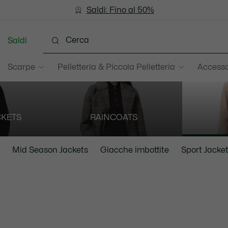
Saldi: Fino al 50%
Saldi: Fino al 50%
Saldi
Scarpe
Pelletteria & Piccola Pelletteria
Accesso
CKETS
RAINCOATS
Mid Season Jackets
Giacche imbottite
Sport Jacke