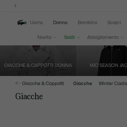
Banner
informativi
Uomo
Donna
Bambino
Scopri
Novita
Saldi
Abbigliamento
GIACCHE & CAPPOTTI DONNA
MID SEASON JA
Giacche & Cappotti
Giacche
Winter Coats
Giacche