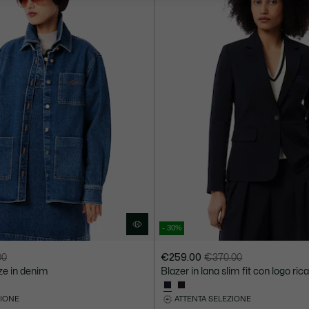
- 30%
00
€259.00
€370.00
Prezzo
Prezzo
ze in denim
Blazer in lana slim fit con logo ri
dopo
originale
lo
prima
ZIONE
ATTENTA SELEZIONE
sconto:
dello