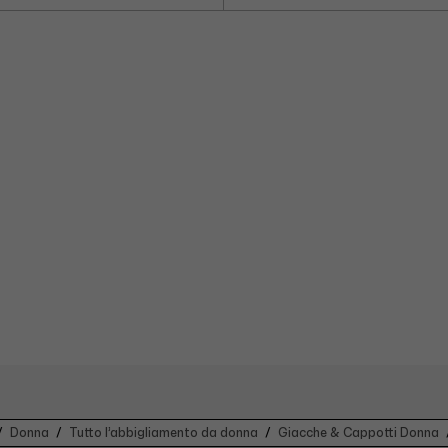
€259.00
sconto:
€370.00
Donna
Tutto l’abbigliamento da donna
Giacche & Cappotti Donna