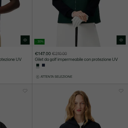
- 30%
€147.00
€210.00
Prezzo
Prezzo
rotezione UV
Gilet da golf impermeabile con protezione UV
dopo
originale
lo
prima
sconto:
dello
ATTENTA SELEZIONE
€147.00
sconto:
€210.00