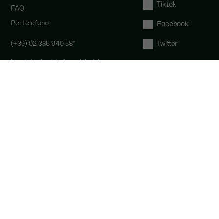
Tiktok
FAQ
Per telefono
Facebook
(+39) 02 385 940 58
*
Twitter
Il servizio clienti è disponibile dal
lunedì al venerdì, dalle 9:00 alle 19:00
e il sabato dalle 9:00 alle 12:00.
*
Al costo di una chiamata locale, a
seconda dell'operatore telefonico.
Per Email
Diritto di recesso