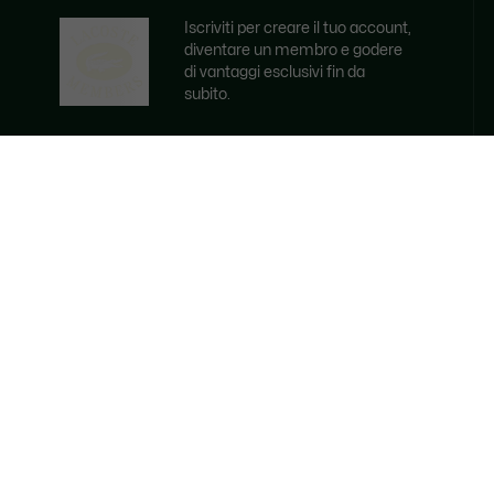
Iscriviti per creare il tuo account,
diventare un membro e godere
di vantaggi esclusivi fin da
subito.
Indirizzo e-mail
ISCRVITI ORA