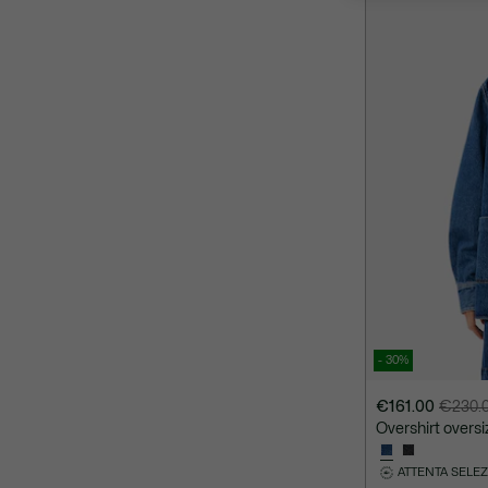
- 30%
€161.00
€230.
Prezzo
Prezzo
Overshirt oversi
dopo
originale
lo
prima
ATTENTA SELE
sconto:
dello