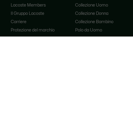
Lacoste Members
Collezione Uomo
Il Gruppo Lacoste
Collezione Donna
Carriere
Collezione Bambino
Protezione del marchio
Polo da Uomo
Polo da Donna
Scarpa Shop
Lacoste Sport
Tute
Borse da donna