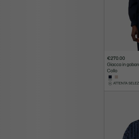
€270.00
Giacca in gabard
Collo
ATTENTA SELE