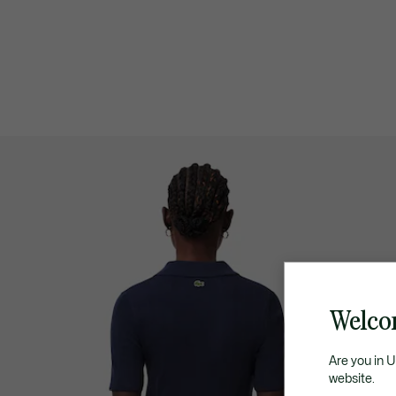
Welcom
Are you in 
website.