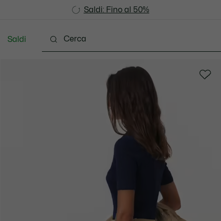
Saldi: Fino al 50%
Saldi: Fino al 50%
Saldi
Scarpe
Pelletteria & Piccola Pelletteria
Accesso