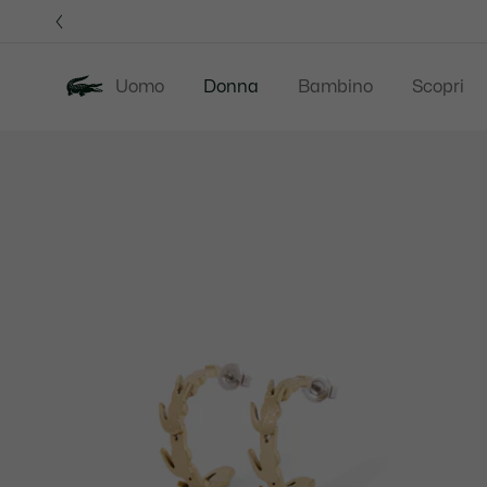
Banner
informativi
Uomo
Donna
Bambino
Scopri
Galleria
Novita
Saldi
Abbigliamento
di
immagini
del
prodotto