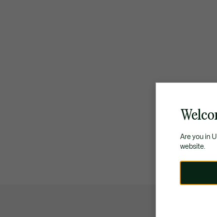
Welcom
Are you in 
website.