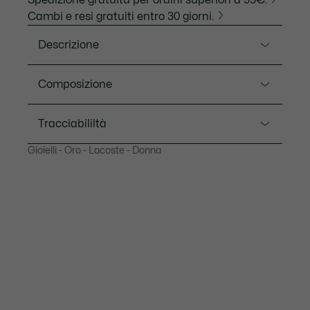
Spedizione gratuita per ordini superiori a 99€.
Cambi e resi gratuiti entro 30 giorni.
Descrizione
Ref. JL109E
Composizione
Una rivisitazione femminile e sofisticata dei classici
orecchini Crocodile. Perfetto per essere indossato sia
Acciaio inossidabile (100%)
Tracciabililtà
di giorno che di sera, con un design a coccodrilli
multipli.
Gioielli - Oro - Lacoste - Donna
Dimensioni: 0,4” x 0,23” x 0,07” / 10 x 5,75 x 1,8 mm
Lacoste si impegna a tracciare il prodotto durante
Retro a farfalla
tutto il processo di produzione. Trasparenza della
catena del valore, conoscenza dei fornitori e
Prodotto ipoallergenico
dell'ecosistema... nessun filo si intreccia senza la
supervisione del Coccodrillo.
Scopri di più qui