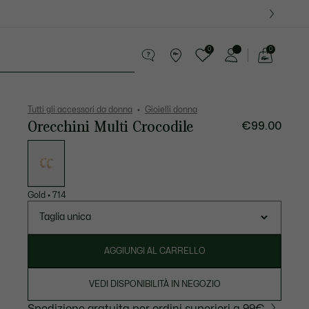
0
0
See
my
ri
Sport
Presentes do Crocodilo
shopping
bag
Tutti gli accessori da donna
Gioielli donna
Orecchini Multi Crocodile
€99.00
Elenco
delle
varianti
Gold
•
714
Taglia unica
AGGIUNGI AL CARRELLO
VEDI DISPONIBILITÀ IN NEGOZIO