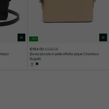
- 30%
€164.00
€235.00
Prezzo
Prezzo
antaco
Borsa piccola in pelle effetto piqué Chantaco
dopo
originale
Bugatti
lo
prima
sconto:
dello
€164.00
sconto:
€235.00