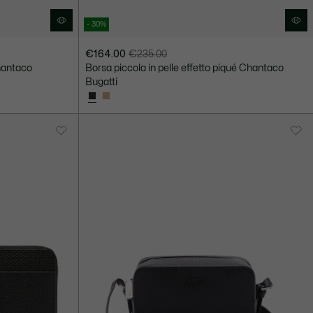
- 30%
€164.00
€235.00
Prezzo
Prezzo
Chantaco
Borsa piccola in pelle effetto piqué Chantaco
dopo
originale
Bugatti
lo
prima
sconto:
dello
€164.00
sconto:
€235.00