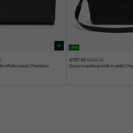
- 30%
0
€157.00
€225.00
Prezzo
Prezzo
elle effetto piqué Chantaco
Borsa a spalla grande in pelle Ch
dopo
originale
lo
prima
sconto:
dello
€157.00
sconto:
€225.00