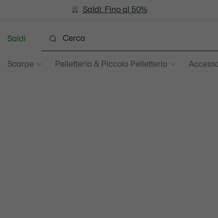
Saldi: Fino al 50%
Saldi: Fino al 50%
Saldi
Scarpe
Pelletteria & Piccola Pelletteria
Accesso