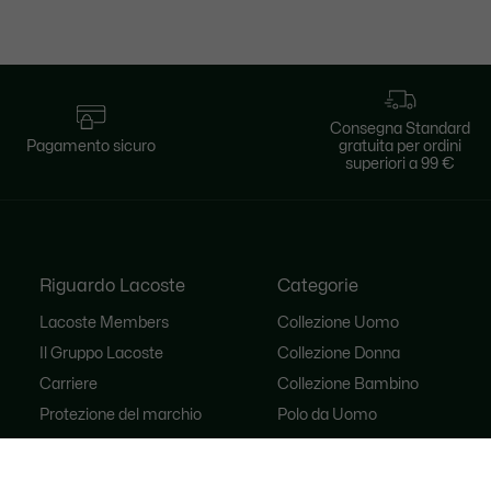
Consegna Standard
Pagamento sicuro
gratuita per ordini
superiori a 99 €
Riguardo Lacoste
Categorie
Lacoste Members
Collezione Uomo
Il Gruppo Lacoste
Collezione Donna
Carriere
Collezione Bambino
Protezione del marchio
Polo da Uomo
Polo da Donna
Scarpa Shop