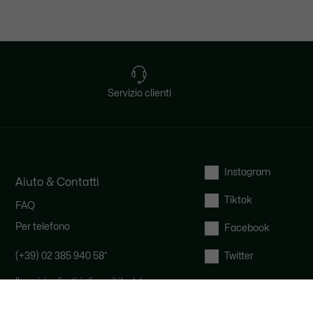
Servizio clienti
Instagram
Aiuto & Contatti
Tiktok
FAQ
Per telefono
Facebook
(+39) 02 385 940 58
*
Twitter
Il servizio clienti è disponibile dal
lunedì al venerdì, dalle 9:00 alle 19:00
e il sabato dalle 9:00 alle 12:00.