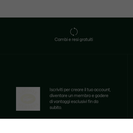
Cambi e resi gratuiti
Iscriviti per creare il tuo account,
diventare un membro e godere
di vantaggi esclusivi fin da
subito.