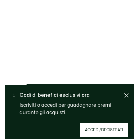
Cambi e resi gratuiti
Pagamento sicuro
Consegna Standard
Godi di benefici esclusivi ora
gratuita per ordini superiori
Servizio clienti
a 99 €
Iscriviti o accedi per guadagnare premi
durante gli acquisti.
Iscriviti per creare il tuo account, diventare un
ACCEDI/REGISTRATI
membro e godere di vantaggi esclusivi fin da
subito.