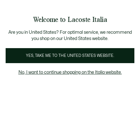
Banner
informativi
Saldi: Fino al 50%
Saldi: Fino al 50%
Welcome to Lacoste Italia
See
0
0
my
shopping
bag
Are you in United States? For optimal service, we recommend
you shop on our United States website.
Daily Classic
Chantaco
The Iconics
YES, TAKE ME TO THE UNITED STATES WEBSITE.
No, I want to continue shopping on the Italia website.
Collezione Daily Classic