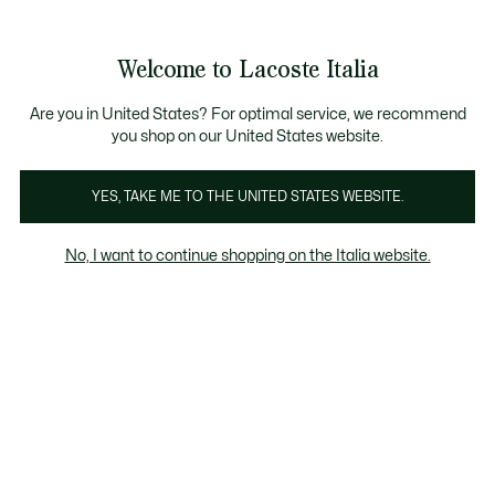
Banner
informativi
Saldi: Fino al 50%
Saldi: Fino al 50%
Welcome to Lacoste Italia
See
0
0
my
shopping
bag
Are you in United States? For optimal service, we recommend
you shop on our United States website.
L1212
Chantaco
The Iconics
YES, TAKE ME TO THE UNITED STATES WEBSITE.
No, I want to continue shopping on the Italia website.
Collezione L.12.12