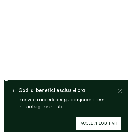
Cambi e resi gratuiti
Pagamento sicuro
Consegna Standard
Godi di benefici esclusivi ora
gratuita per ordini superiori
Servizio clienti
a 99 €
Iscriviti o accedi per guadagnare premi
durante gli acquisti.
Iscriviti per creare il tuo account, diventare un
ACCEDI/REGISTRATI
membro e godere di vantaggi esclusivi fin da
subito.