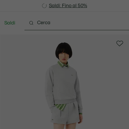
Saldi: Fino al 50%
Saldi: Fino al 50%
Saldi
Scarpe
Pelletteria & Piccola Pelletteria
Accesso