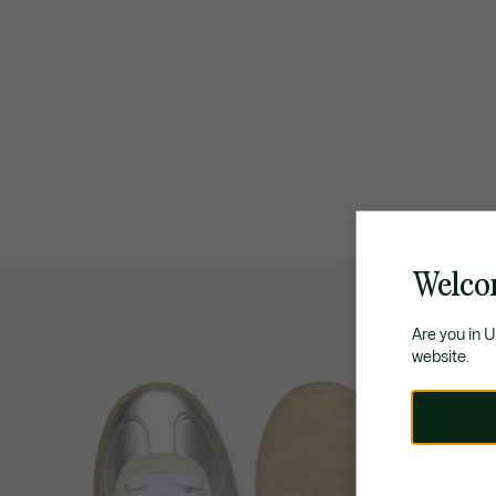
Welcom
Are you in 
website.