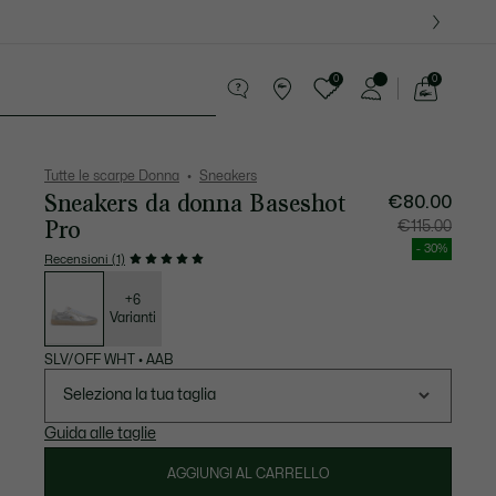
0
0
See
my
ri
Sport
Presentes do Crocodilo
shopping
bag
Tutte le scarpe Donna
Sneakers
Sneakers da donna Baseshot
€80.00
Pro
Prezzo
Prezzo
€115.00
dopo
originale
lo
prima
- 30%
sconto:
dello
Recensioni (1)
€80.00
sconto:
Elenco
€115.00
delle
varianti
+6
Varianti
SLV/OFF WHT
•
AAB
Seleziona la tua taglia
Guida alle taglie
AGGIUNGI AL CARRELLO