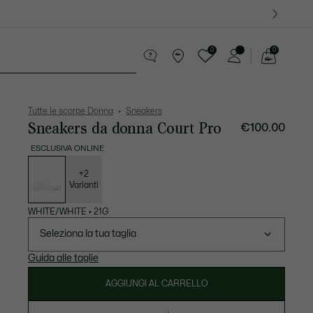
0
0
See
my
ri
Sport
Presentes do Crocodilo
shopping
bag
Tutte le scarpe Donna
Sneakers
Sneakers da donna Court Pro
€100.00
ESCLUSIVA ONLINE
Elenco
delle
varianti
+2
Varianti
WHITE/WHITE
•
21G
Seleziona la tua taglia
Guida alle taglie
AGGIUNGI AL CARRELLO