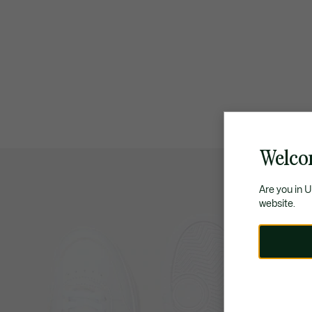
Welcom
Are you in 
website.