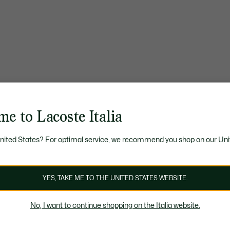
e to Lacoste Italia
United States? For optimal service, we recommend you shop on our Uni
YES, TAKE ME TO THE UNITED STATES WEBSITE.
No, I want to continue shopping on the Italia website.