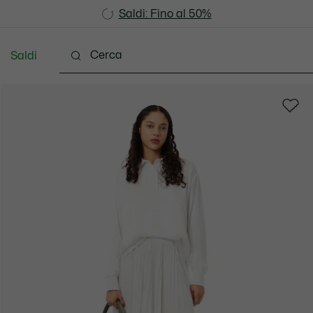
Saldi: Fino al 50%
Saldi: Fino al 50%
Saldi
Scarpe
Pelletteria & Piccola Pelletteria
Accesso