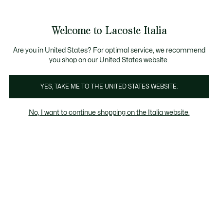
Banner
informativi
Saldi: Fino al 50%
Saldi: Fino al 50%
Welcome to Lacoste Italia
See
0
0
my
shopping
bag
Are you in United States? For optimal service, we recommend
you shop on our United States website.
Leather goods
YES, TAKE ME TO THE UNITED STATES WEBSITE.
No, I want to continue shopping on the Italia website.
Leather goods on sale