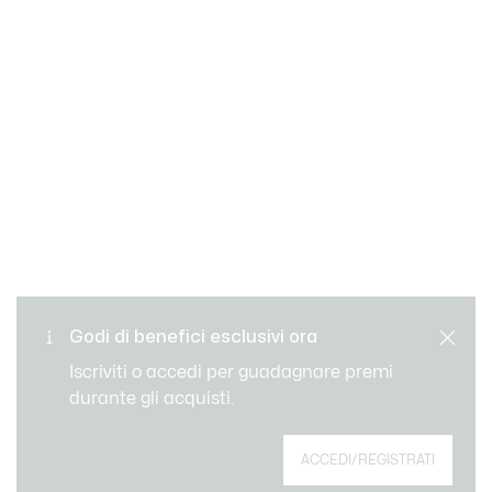
Cambi e resi gratuiti
Pagamento sicuro
Consegna Standard
Godi di benefici esclusivi ora
gratuita per ordini superiori
Servizio clienti
a 99 €
Iscriviti o accedi per guadagnare premi
durante gli acquisti.
Iscriviti per creare il tuo account, diventare un
ACCEDI/REGISTRATI
membro e godere di vantaggi esclusivi fin da
subito.