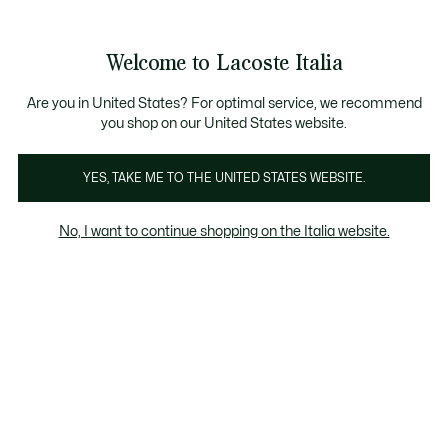
Banner
informativi
Saldi: Fino al 50%
Saldi: Fino al 50%
Welcome to Lacoste Italia
See
0
0
my
shopping
bag
Are you in United States? For optimal service, we recommend
you shop on our United States website.
Uomo
Donna
Bambino
YES, TAKE ME TO THE UNITED STATES WEBSITE.
No, I want to continue shopping on the Italia website.
Selezione Classics Per Bambino