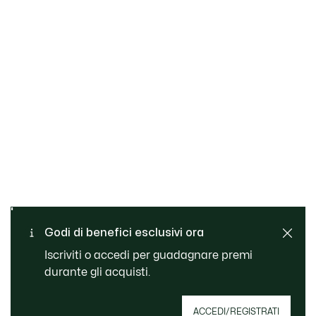
Cambi e resi gratuiti
Pagamento sicuro
Consegna Standard
Godi di benefici esclusivi ora
gratuita per ordini superiori
Servizio clienti
a 99 €
Iscriviti o accedi per guadagnare premi
durante gli acquisti.
Iscriviti per creare il tuo account, diventare un
ACCEDI/REGISTRATI
membro e godere di vantaggi esclusivi fin da