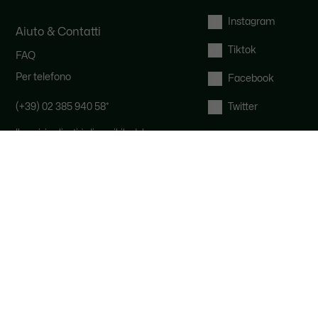
Instagram
Aiuto & Contatti
Tiktok
FAQ
Per telefono
Facebook
(+39) 02 385 940 58
*
Twitter
Il servizio clienti è disponibile dal
lunedì al venerdì, dalle 9:00 alle 19:00
e il sabato dalle 9:00 alle 12:00.
*
Al costo di una chiamata locale, a
seconda dell'operatore telefonico.
Per Email
Diritto di recesso