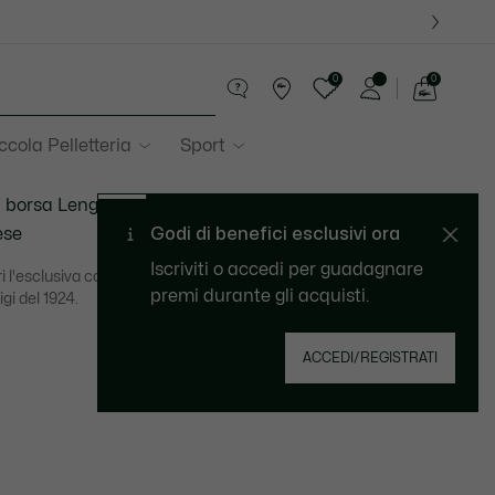
0
0
See
my
ccola Pelletteria
Sport
shopping
bag
 borsa Lenglen
SS25 Fashion Show Collection
ese
Godi di benefici esclusivi ora
Iscriviti o accedi per guadagnare
i l'esclusiva collezione che rende omaggio ai Giochi Olimpici
premi durante gli acquisti.
igi del 1924.
ACCEDI/REGISTRATI