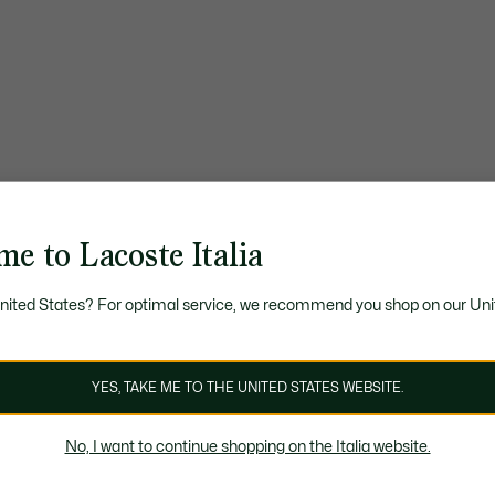
e to Lacoste Italia
United States? For optimal service, we recommend you shop on our Uni
YES, TAKE ME TO THE UNITED STATES WEBSITE.
No, I want to continue shopping on the Italia website.