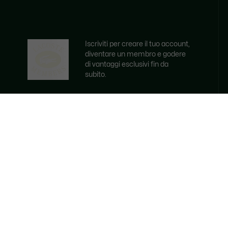
Iscriviti per creare il tuo account,
diventare un membro e godere
di vantaggi esclusivi fin da
subito.
Indirizzo e-mail
ISCRVITI ORA