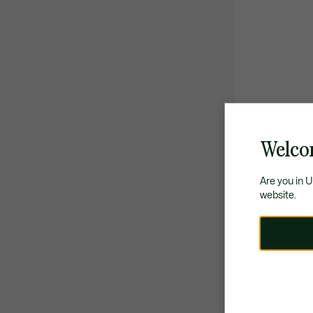
Welcom
Are you in 
website.