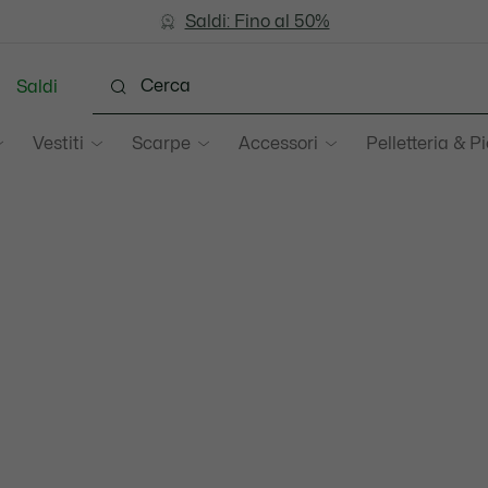
Saldi: Fino al 50%
Saldi: Fino al 50%
Saldi
Vestiti
Scarpe
Accessori
Pelletteria & Pi