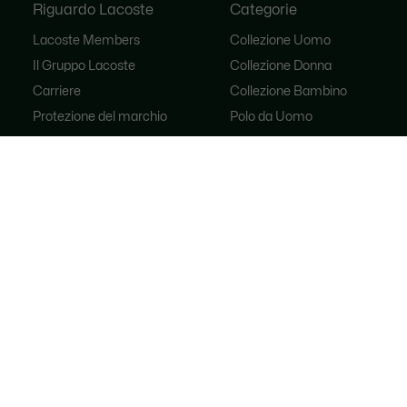
Riguardo Lacoste
Categorie
Lacoste Members
Collezione Uomo
Il Gruppo Lacoste
Collezione Donna
Carriere
Collezione Bambino
Protezione del marchio
Polo da Uomo
Polo da Donna
Scarpa Shop
Lacoste Sport
Tute
Borse da donna