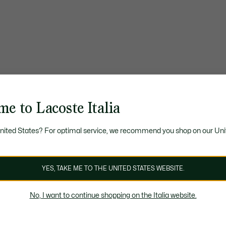
e to Lacoste Italia
United States? For optimal service, we recommend you shop on our Uni
YES, TAKE ME TO THE UNITED STATES WEBSITE.
No, I want to continue shopping on the Italia website.