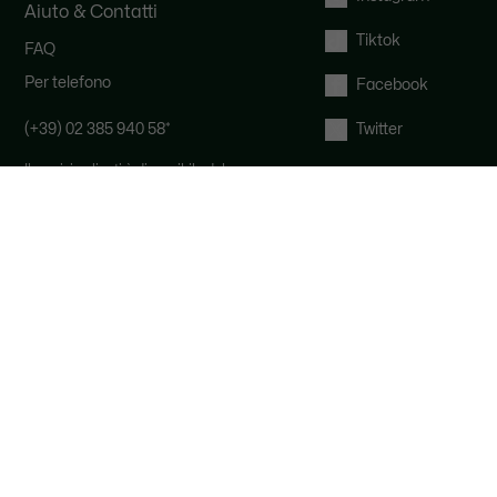
Aiuto & Contatti
Tiktok
FAQ
Per telefono
Facebook
(+39) 02 385 940 58
*
Twitter
Il servizio clienti è disponibile dal
lunedì al venerdì, dalle 9:00 alle 19:00
e il sabato dalle 9:00 alle 12:00.
*
Al costo di una chiamata locale, a
seconda dell'operatore telefonico.
Per Email
Diritto di recesso