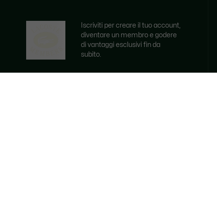
Iscriviti per creare il tuo account,
diventare un membro e godere
di vantaggi esclusivi fin da
subito.
Indirizzo e-mail
ISCRVITI ORA