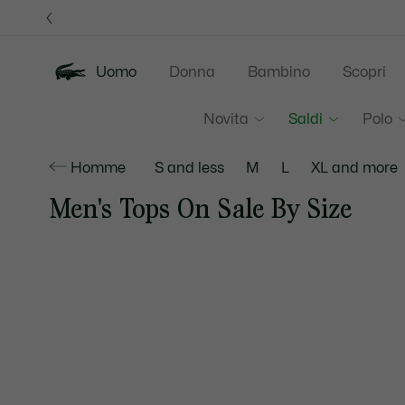
Banner
informativi
Uomo
Donna
Bambino
Scopri
Novita
Saldi
Polo
Homme
S and less
M
L
XL and more
Men's Tops On Sale By Size