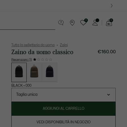
0
0
See
my
ccola Pelletteria
Sport
shopping
bag
Tutta la pelletteria da uomo
Zaini
Zaino da uomo classico
€160.00
Recensioni (1)
Elenco
delle
varianti
BLACK
•
000
Taglia unica
AGGIUNGI AL CARRELLO
VEDI DISPONIBILITÀ IN NEGOZIO