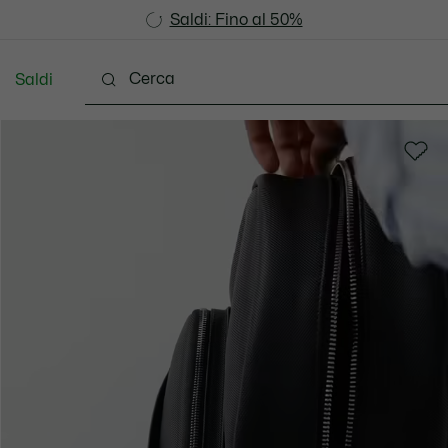
Saldi: Fino al 50%
Saldi: Fino al 50%
Saldi
Vestiti
Scarpe
Accessori
Pelletteria & Pi