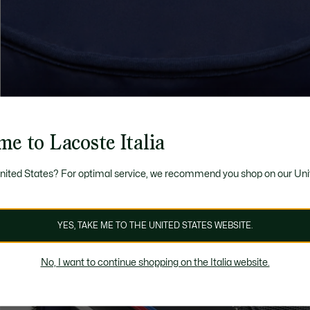
e to Lacoste Italia
United States? For optimal service, we recommend you shop on our Uni
YES, TAKE ME TO THE UNITED STATES WEBSITE.
No, I want to continue shopping on the Italia website.