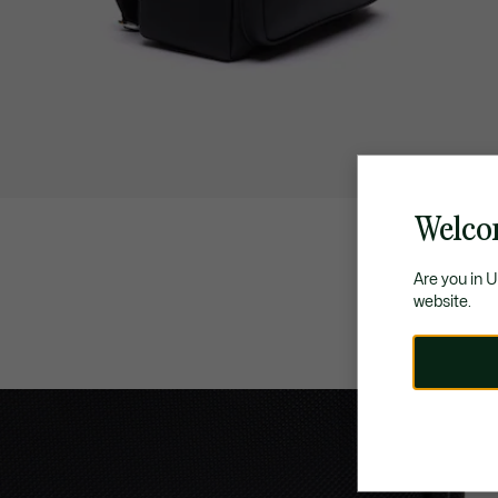
Welcom
Are you in 
website.