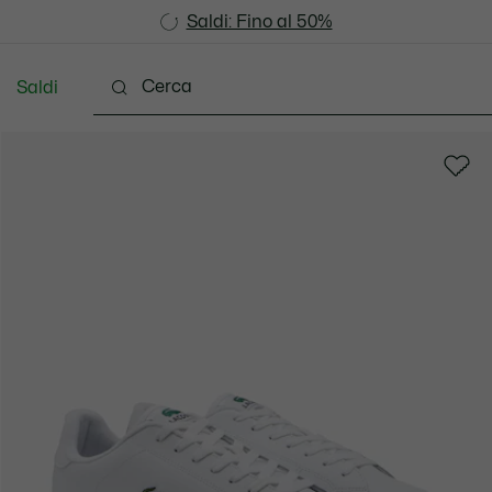
Saldi: Fino al 50%
Saldi: Fino al 50%
Saldi
Vestiti
Scarpe
Accessori
Pelletteria & Pi