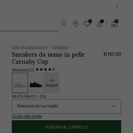
0
0
See
my
ccola Pelletteria
Sport
shopping
bag
Tutte le scarpe Uomo
Sneakers
Sneakers da uomo in pelle
€110.00
Carnaby Cup
Recensioni (5)
Elenco
delle
varianti
+4
Varianti
WHITE/WHITE
•
21G
Seleziona la tua taglia
Guida alle taglie
AGGIUNGI AL CARRELLO