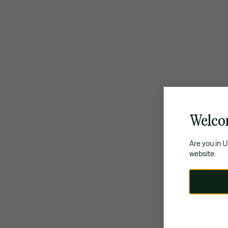
Welcom
Are you in 
website.