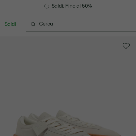
Saldi: Fino al 50%
Saldi: Fino al 50%
Saldi
Vestiti
Scarpe
Accessori
Pelletteria & Pi