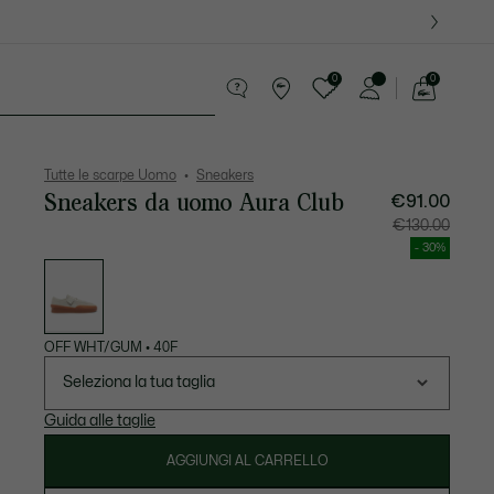
0
0
See
my
ccola Pelletteria
Sport
shopping
bag
Tutte le scarpe Uomo
Sneakers
Sneakers da uomo Aura Club
€91.00
Prezzo
Prezzo
€130.00
dopo
originale
lo
prima
- 30%
sconto:
dello
Elenco
€91.00
sconto:
delle
€130.00
varianti
OFF WHT/GUM
•
40F
Seleziona la tua taglia
Guida alle taglie
AGGIUNGI AL CARRELLO