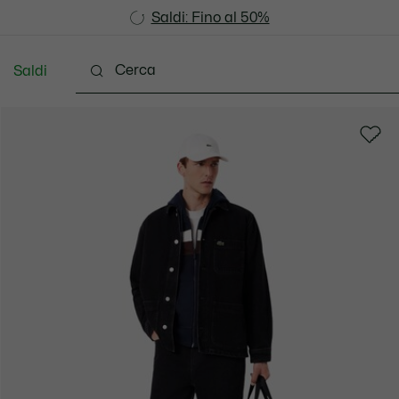
Saldi: Fino al 50%
Saldi: Fino al 50%
Saldi
Vestiti
Scarpe
Accessori
Pelletteria & Pi