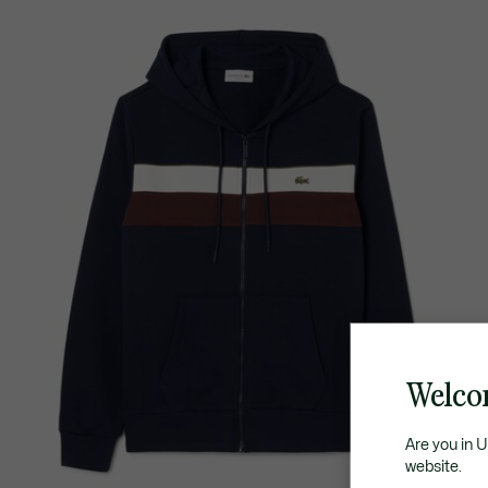
Welcom
Are you in 
website.