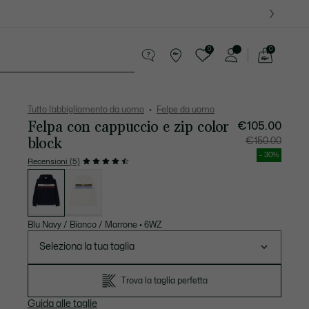
0
0
See
my
ccola Pelletteria
Sport
shopping
bag
Tutto l’abbigliamento da uomo
Felpe da uomo
Felpa con cappuccio e zip color
€105.00
block
Prezzo
Prezzo
€150.00
dopo
originale
lo
prima
- 30%
sconto:
dello
Recensioni (5)
€105.00
sconto:
Elenco
€150.00
delle
varianti
Blu Navy / Bianco / Marrone
•
6WZ
Seleziona la tua taglia
Trova la taglia perfetta
Guida alle taglie