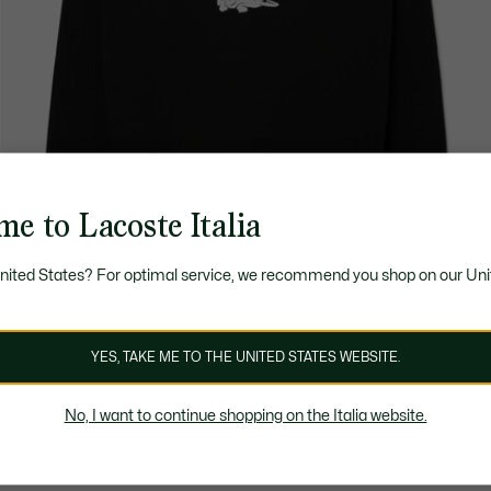
e to Lacoste Italia
United States? For optimal service, we recommend you shop on our Uni
YES, TAKE ME TO THE UNITED STATES WEBSITE.
No, I want to continue shopping on the Italia website.