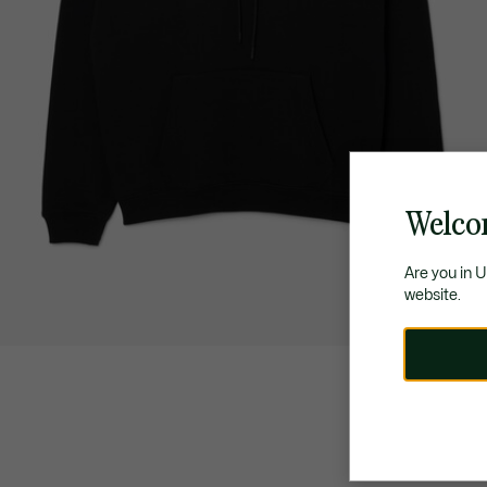
Welcom
Are you in 
website.