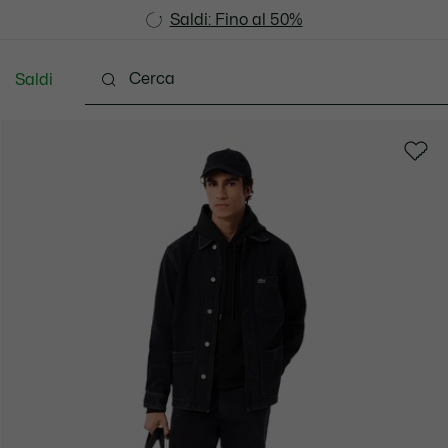
Saldi: Fino al 50%
Saldi: Fino al 50%
Saldi
Vestiti
Scarpe
Accessori
Pelletteria & Pi