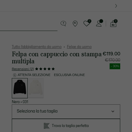
0
0
See
my
ccola Pelletteria
Sport
shopping
bag
Tutto l’abbigliamento da uomo
Felpe da uomo
Felpa con cappuccio con stampa
€119.00
multipla
Prezzo
Prezzo
€170.00
dopo
originale
lo
prima
- 30%
sconto:
dello
Recensioni (2)
€119.00
sconto:
€170.00
ATTENTA SELEZIONE
ESCLUSIVA ONLINE
Elenco
delle
varianti
Nero
•
031
Seleziona la tua taglia
Trova la taglia perfetta