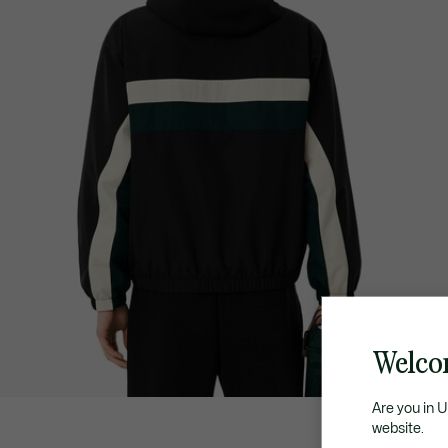
Welcom
Are you in 
website.