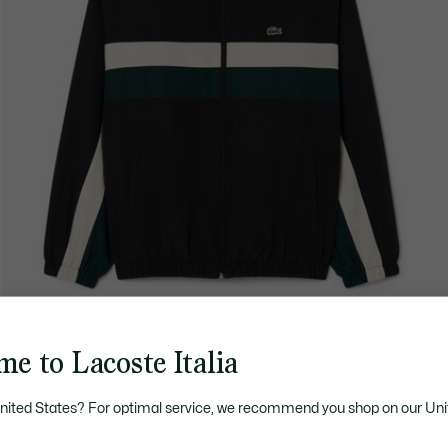
e to Lacoste Italia
United States? For optimal service, we recommend you shop on our Uni