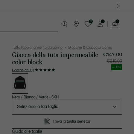
0
0
See
my
ccola Pelletteria
Sport
shopping
bag
Tutto l’abbigliamento da uomo
Giacche & Cappotti Uomo
Giacca della tuta impermeabile
€147.00
color block
Prezzo
Prezzo
€210.00
dopo
originale
lo
prima
- 30%
sconto:
dello
Recensioni (1)
€147.00
sconto:
Elenco
€210.00
delle
varianti
Nero / Bianco / Verde
•
6XH
Seleziona la tua taglia
Trova la taglia perfetta
Guida alle taglie