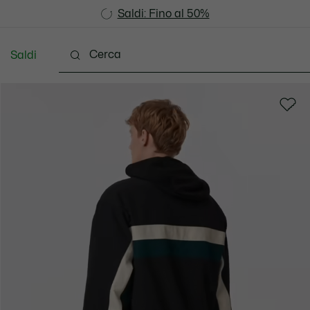
Saldi: Fino al 50%
Saldi: Fino al 50%
Saldi
Vestiti
Scarpe
Accessori
Pelletteria & Pi