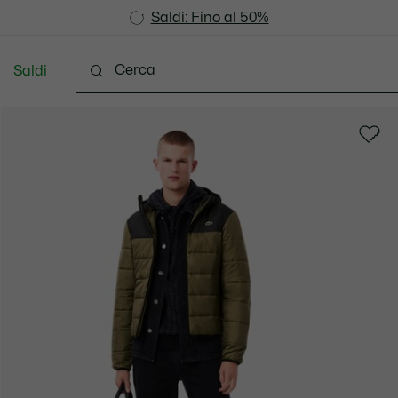
Saldi: Fino al 50%
Saldi: Fino al 50%
Saldi
Vestiti
Scarpe
Accessori
Pelletteria & Pi