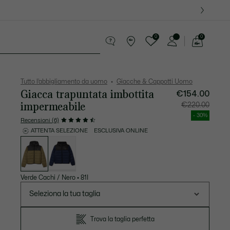
0
0
See
my
ccola Pelletteria
Sport
shopping
bag
Tutto l’abbigliamento da uomo
Giacche & Cappotti Uomo
Giacca trapuntata imbottita
€154.00
impermeabile
Prezzo
Prezzo
€220.00
dopo
originale
lo
prima
- 30%
sconto:
dello
Recensioni (6)
€154.00
sconto:
€220.00
ATTENTA SELEZIONE
ESCLUSIVA ONLINE
Elenco
delle
varianti
Verde Cachi / Nero
•
81I
Seleziona la tua taglia
Trova la taglia perfetta