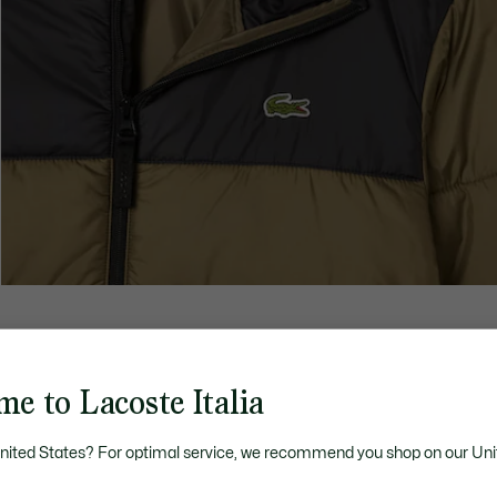
e to Lacoste Italia
United States? For optimal service, we recommend you shop on our Uni