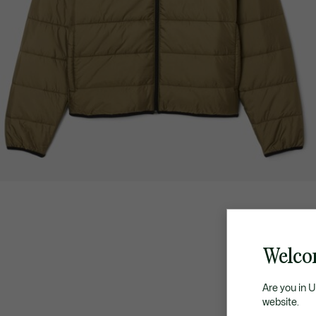
Welcom
Are you in 
website.