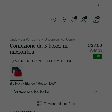
0
0
See
my
ccola Pelletteria
Sport
shopping
bag
Underwear Per Uomo
Underwear Per Uomo
Confezione da 3 boxer in
€33.00
microfibra
Prezzo
Prezzo
€48.00
dopo
originale
lo
prima
- 30%
sconto:
dello
€33.00
sconto:
ATTENTA SELEZIONE
ESCLUSIVA ONLINE
€48.00
Elenco
delle
varianti
Blu Navy / Bianco / Rosso
•
LAW
Seleziona la tua taglia
Trova la taglia perfetta