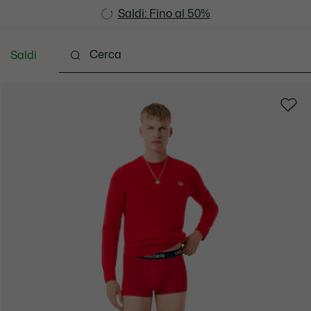
Saldi: Fino al 50%
Saldi: Fino al 50%
Saldi
Vestiti
Scarpe
Accessori
Pelletteria & Pi