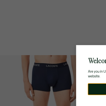
Welcom
Are you in 
website.