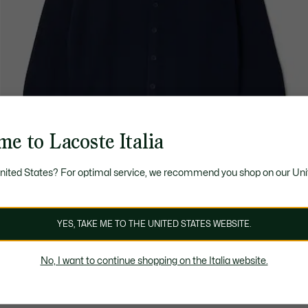
e to Lacoste Italia
United States? For optimal service, we recommend you shop on our Uni
YES, TAKE ME TO THE UNITED STATES WEBSITE.
No, I want to continue shopping on the Italia website.