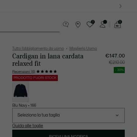
0
0
See
my
ccola Pelletteria
Sport
shopping
bag
Tutto l’abbigliamento da uomo
Maglieria Uomo
Cardigan in lana cardata
Prezzo
Prezzo
€147.00
dopo
originale
lo
prima
relaxed fit
€210.00
sconto:
dello
€147.00
sconto:
€210.00
- 30%
Recensioni (6)
PRODOTTO FUORI STOCK
Elenco
delle
varianti
Blu Navy • 166
Seleziona la tua taglia
Guida alle taglie