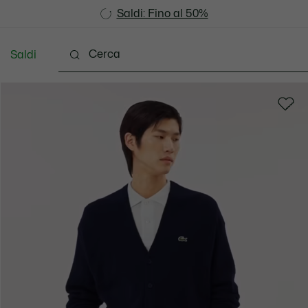
Saldi: Fino al 50%
Saldi: Fino al 50%
Saldi
Vestiti
Scarpe
Accessori
Pelletteria & Pi