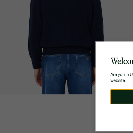
Welcom
Are you in 
website.