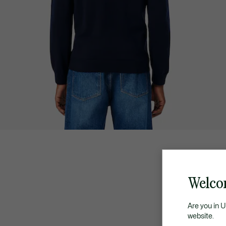
Welcom
Are you in 
website.