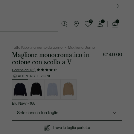
0
0
See
my
ccola Pelletteria
Sport
shopping
bag
Tutto l’abbigliamento da uomo
Maglieria Uomo
Maglione monocromatico in
€140.00
cotone con scollo a V
Recensioni (31)
ATTENTA SELEZIONE
Elenco
delle
varianti
Blu Navy
•
166
Seleziona la tua taglia
Trova la taglia perfetta