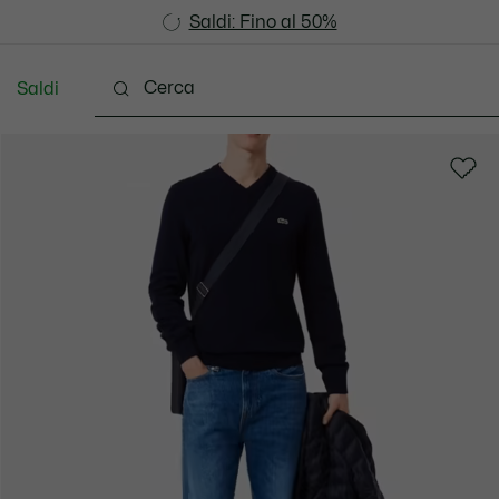
Saldi: Fino al 50%
Saldi: Fino al 50%
Saldi
Vestiti
Scarpe
Accessori
Pelletteria & Pi