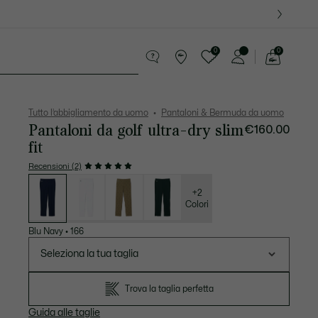
0
0
See
my
ccola Pelletteria
Sport
shopping
bag
Tutto l’abbigliamento da uomo
Pantaloni & Bermuda da uomo
Pantaloni da golf ultra-dry slim
€160.00
fit
Recensioni (2)
Elenco
delle
varianti
+2
Colori
Blu Navy
•
166
Seleziona la tua taglia
Trova la taglia perfetta
Guida alle taglie