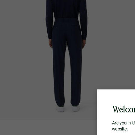
Welcom
Are you in 
website.