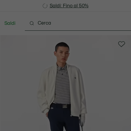
Saldi: Fino al 50%
Saldi: Fino al 50%
Saldi
Vestiti
Scarpe
Accessori
Pelletteria & Pi