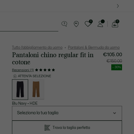
0
0
See
my
ccola Pelletteria
Sport
shopping
bag
Tutto l’abbigliamento da uomo
Pantaloni & Bermuda da uomo
Pantaloni chino regular fit in
€105.00
cotone
Prezzo
Prezzo
€150.00
dopo
originale
lo
prima
- 30%
sconto:
dello
Recensioni (1)
€105.00
sconto:
€150.00
ATTENTA SELEZIONE
Elenco
delle
varianti
Blu Navy
•
HDE
Seleziona la tua taglia
Trova la taglia perfetta