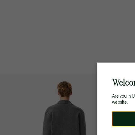
Welcom
Are you in 
website.