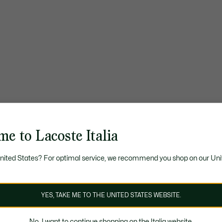
e to Lacoste Italia
United States? For optimal service, we recommend you shop on our Uni
YES, TAKE ME TO THE UNITED STATES WEBSITE.
No, I want to continue shopping on the Italia website.