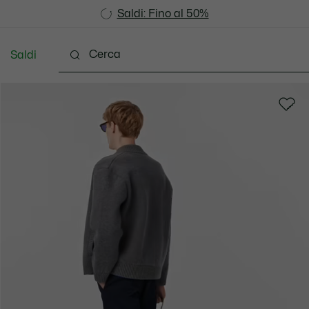
Saldi: Fino al 50%
Saldi: Fino al 50%
Saldi
Vestiti
Scarpe
Accessori
Pelletteria & Pi