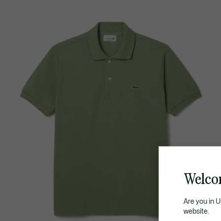
Welcom
Are you in 
website.