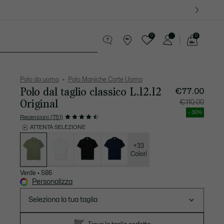
0
0
See
my
ccola Pelletteria
Sport
shopping
bag
Polo da uomo
Polo Maniche Corte Uomo
Polo dal taglio classico L.12.12
€77.00
Original
Prezzo
Prezzo
€110.00
dopo
originale
lo
prima
- 30%
sconto:
dello
Recensioni (751)
€77.00
sconto:
€110.00
ATTENTA SELEZIONE
Elenco
delle
varianti
+33
Colori
Verde
•
S86
Personalizza
Seleziona la tua taglia