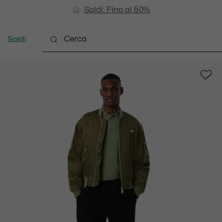
Saldi: Fino al 50%
Saldi: Fino al 50%
Saldi
Vestiti
Scarpe
Accessori
Pelletteria & Pi