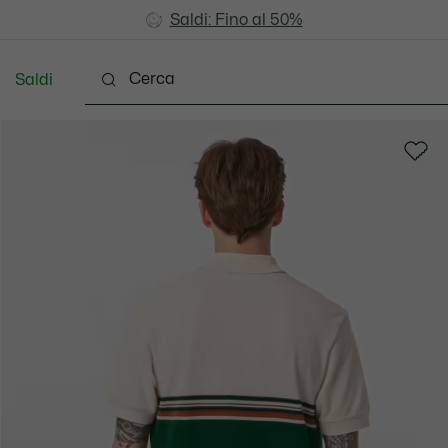
Saldi: Fino al 50%
Saldi: Fino al 50%
Saldi
Vestiti
Scarpe
Accessori
Pelletteria & Pi