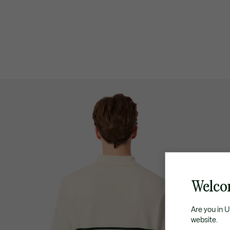
Welcom
Are you in 
website.