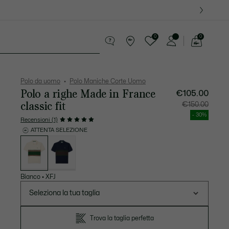
0
0
See
my
ccola Pelletteria
Sport
shopping
bag
Polo da uomo
Polo Maniche Corte Uomo
Polo a righe Made in France
€105.00
classic fit
Prezzo
Prezzo
€150.00
dopo
originale
lo
prima
- 30%
sconto:
dello
Recensioni (1)
€105.00
sconto:
€150.00
ATTENTA SELEZIONE
Elenco
delle
varianti
Bianco
•
XFJ
Seleziona la tua taglia
Trova la taglia perfetta