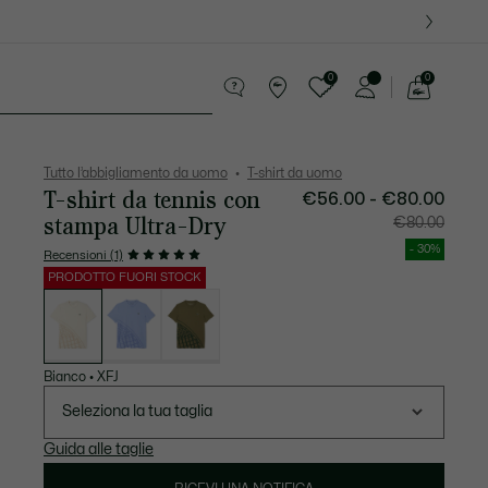
0
0
See
my
ccola Pelletteria
Sport
shopping
bag
Tutto l’abbigliamento da uomo
T-shirt da uomo
T-shirt da tennis con
Prezzo
Prezzo
€56.00 - €80.00
dopo
originale
lo
prima
stampa Ultra-Dry
€80.00
sconto:
dello
€56.00
sconto:
-
€80.00
- 30%
Recensioni (1)
€80.00
PRODOTTO FUORI STOCK
Elenco
delle
varianti
Bianco
•
XFJ
Seleziona la tua taglia
Guida alle taglie