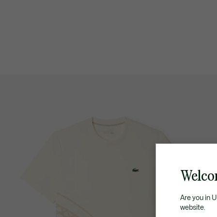
Welcom
Are you in 
website.