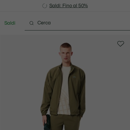
Saldi: Fino al 50%
Saldi: Fino al 50%
Saldi
Vestiti
Scarpe
Accessori
Pelletteria & Pi