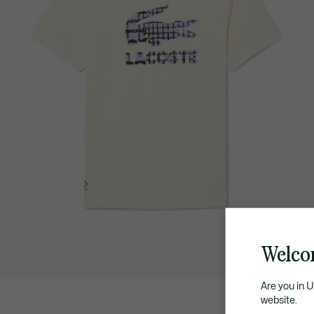
Welcom
Are you in 
website.