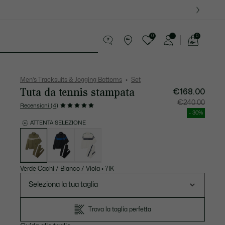
0
0
See
my
ccola Pelletteria
Sport
shopping
bag
Men's Tracksuits & Jogging Bottoms
Set
Tuta da tennis stampata
€168.00
Prezzo
Prezzo
€240.00
Recensioni (4)
dopo
originale
lo
prima
- 30%
sconto:
dello
€168.00
sconto:
ATTENTA SELEZIONE
€240.00
Elenco
delle
varianti
Verde Cachi / Bianco / Viola
•
7IK
Seleziona la tua taglia
Trova la taglia perfetta