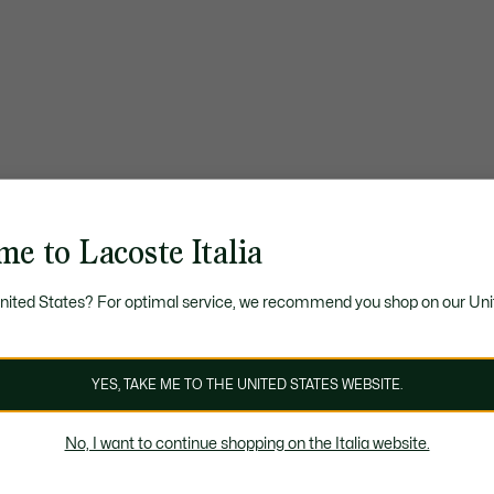
e to Lacoste Italia
United States? For optimal service, we recommend you shop on our Uni
YES, TAKE ME TO THE UNITED STATES WEBSITE.
No, I want to continue shopping on the Italia website.