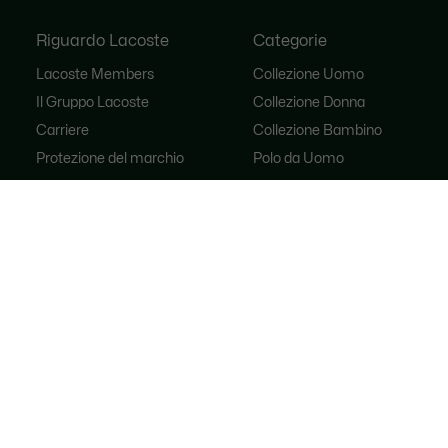
Riguardo Lacoste
Categorie
Lacoste Members
Collezione Uomo
Il Gruppo Lacoste
Collezione Donna
Carriere
Collezione Bambino
Protezione del marchio
Polo da Uomo
Polo da Donna
Scarpa Shop
Lacoste Sport
Tute
Borse da donna