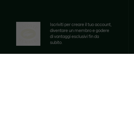
Iscriviti per creare il tuo account,
diventare un membro e godere
di vantaggi esclusivi fin da
subito.
Indirizzo e-mail
ISCRVITI ORA