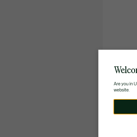
Welcom
Are you in 
website.