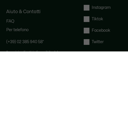
Instagram
Aiuto & Contatti
Tiktok
FAQ
Per telefono
Facebook
(+39) 02 385 940 58
*
Twitter
Il servizio clienti è disponibile dal
lunedì al venerdì, dalle 9:00 alle 19:00
e il sabato dalle 9:00 alle 12:00.
*
Al costo di una chiamata locale, a
seconda dell'operatore telefonico.
Per Email
Diritto di recesso