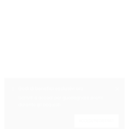
Cambi e resi gratuiti
Pagamento sicuro
Consegna Standard
Godi di benefici esclusivi ora
gratuita per ordini superiori
Servizio clienti
a 99 €
Iscriviti o accedi per guadagnare premi
durante gli acquisti.
Iscriviti per creare il tuo account, diventare un
ACCEDI/REGISTRATI
membro e godere di vantaggi esclusivi fin da
subito.