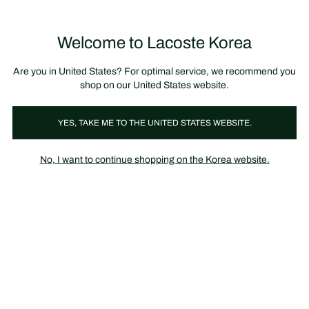
정
보
미리 만나는 FW26 + 최대 10% 포인트할인
SS26 시즌오프 세일
배
너
제
품
Welcome to Lacoste Korea
장
0
이
바
미
구
지
니
갤
가
Are you in United States? For optimal service, we recommend you
러
기
리
shop on our United States website.
YES, TAKE ME TO THE UNITED STATES WEBSITE.
No, I want to continue shopping on the Korea website.