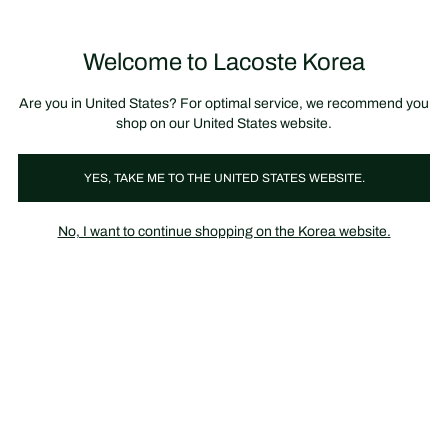
정
보
미리 만나는 FW26 + 최대 10% 포인트할인
SS26 시즌오프 세일
배
너
제
품
Welcome to Lacoste Korea
장
0
이
바
미
구
지
니
갤
가
Are you in United States? For optimal service, we recommend you
러
기
리
shop on our United States website.
YES, TAKE ME TO THE UNITED STATES WEBSITE.
No, I want to continue shopping on the Korea website.