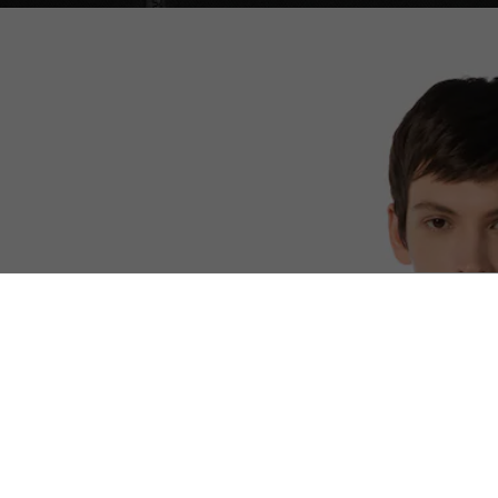
테크니컬 스웻 자켓 셋업
무료반품