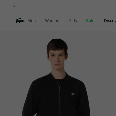
정
보
배
너
Men
Women
Kids
Sale
Discov
제
룩북
We Are Lacoste
품
이
미
지
갤
러
리