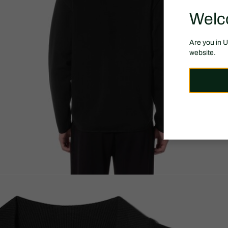
Welc
Are you in 
website.