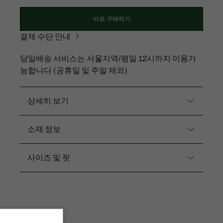
바로 구매하기
결제 수단 안내
당일배송 서비스는 서울지역/평일 12시까지 이용가
능합니다 (공휴일 및 주말 제외)
상세히 보기
제품코드. SH796E-55GH
소재 정보
SS시즌에 맞춰 새롭게 개발한 피케 조직의 이중지 원단
으로 가볍고 고시감이 있어 형태를 잘 잡아주는 자켓입
폴리에스터76% 면24%
사이즈 및 핏
니다.
핏
시그니처 로고를 가슴에 작게 포인트
일상생활과 야외 활동시 다양하게 연출 가능
레귤러 핏
세트: XH797E-55GH, SH798E-55GH
3CM 자수 크록