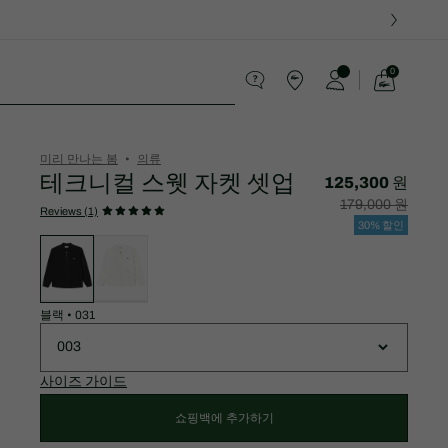
0
장
바
라코스테가 지켜가는 약속
구
니
가
미리 만나는 봄
의류
기
테크니컬 스웻 자켓 셋업
125,300 원
할
할
179,000 원
인
인
Reviews (1)
후
전
30% 할인
가
원
변
격:
래
형
125,300
가
목
원
격:
록
179,000
원
블랙
•
031
003
사이즈 가이드
쇼핑백에 추가하기