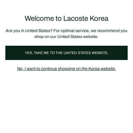
정
보
미리 만나는 FW26 + 최대 10% 포인트할인
SS26 시즌오프 세일
배
너
Welcome to Lacoste Korea
장
0
바
구
니
가
Are you in United States? For optimal service, we recommend you
기
shop on our United States website.
폴로 & 티셔츠 & 셔츠
스웨터 & 스웻셔츠
아우터
바지
YES, TAKE ME TO THE UNITED STATES WEBSITE.
No, I want to continue shopping on the Korea website.
BLACK FRIDAY UP TO 60% OFF
최대 60% 할인
세일 상품 구매 시 포인트 적립 불가 / 정상가 대상 프로모션 적용
불가