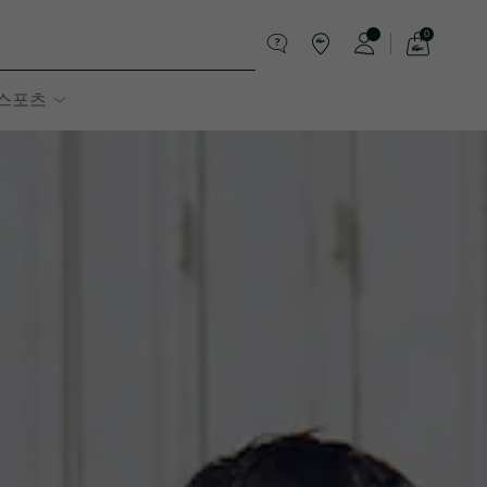
0
장
바
스포츠
구
니
가
기