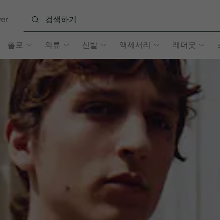
er
폴로
의류
신발
액세서리
레더굿