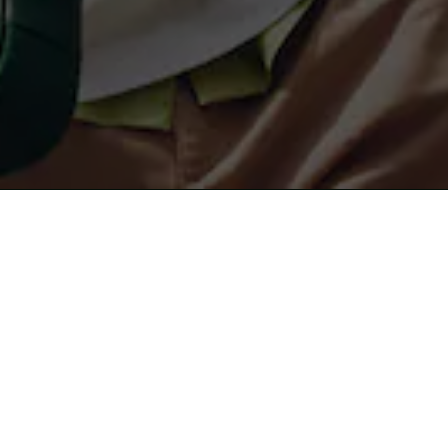
무료 배송
안전결제
About Lacoste
라코스테 컬렉션
라코스테 멤버십
남성 POLO