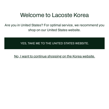
정
보
미리 만나는 FW26 + 최대 10% 포인트할인
SS26 시즌오프 세일
배
너
Welcome to Lacoste Korea
장
0
바
구
니
가
Are you in United States? For optimal service, we recommend you
기
shop on our United States website.
YES, TAKE ME TO THE UNITED STATES WEBSITE.
남성
라코스테 신상품
No, I want to continue shopping on the Korea website.
SS24 정상가 상품 구매 시, 7% 선할인 혜택 (쿠폰번호: LUCKY7)
새로운 라코스테 남성, 여성 그리고 키즈 컬렉션을 확인해 보세요.
오리지널 크록 스타일의 트랙수트와 에센셜 아이템을 현대적으로
재해석합니다.
레더굿