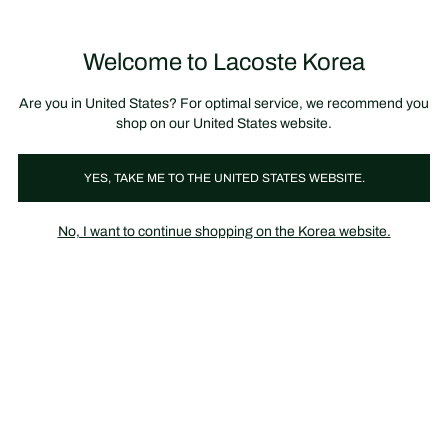
정
보
미리 만나는 FW26 + 최대 10% 포인트할인
SS26 시즌오프 세일
배
너
Welcome to Lacoste Korea
장
0
바
구
니
가
Are you in United States? For optimal service, we recommend you
기
shop on our United States website.
라코스테 라이브
YES, TAKE ME TO THE UNITED STATES WEBSITE.
No, I want to continue shopping on the Korea website.
라코스테 라이브