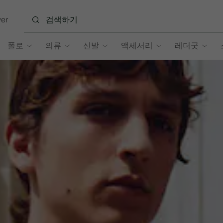
er
폴로
의류
신발
액세서리
레더굿