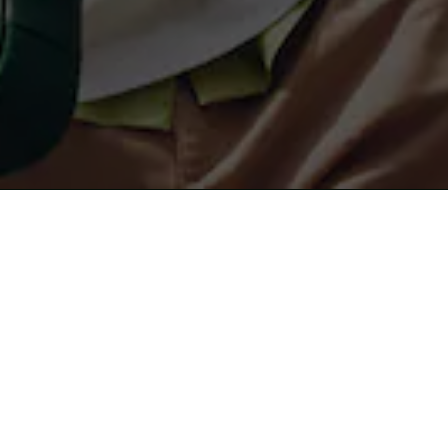
무료 배송
안전결제
About Lacoste
라코스테 컬렉션
라코스테 멤버십
남성 POLO