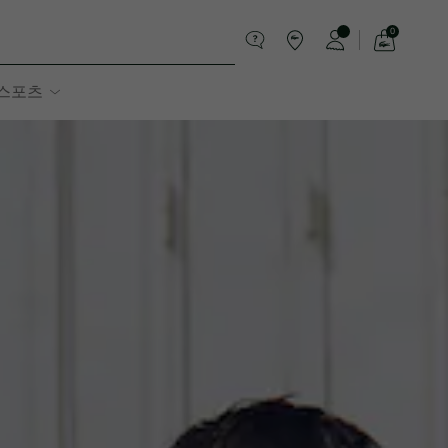
0
장
바
스포츠
구
니
가
기