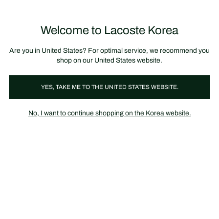
정
보
미리 만나는 FW26 + 최대 10% 포인트할인
SS26 시즌오프 세일
배
너
Welcome to Lacoste Korea
장
0
바
구
니
가
Are you in United States? For optimal service, we recommend you
기
shop on our United States website.
YES, TAKE ME TO THE UNITED STATES WEBSITE.
키즈 - 2-8 세
액세서리
No, I want to continue shopping on the Korea website.
액세서리