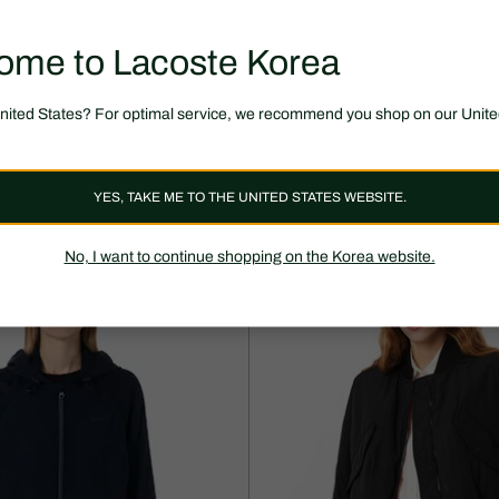
ome to Lacoste Korea
United States? For optimal service, we recommend you shop on our Unite
50% 할인
,000 원
209,500 원
419,000 원
할
할
켓
탑스티치 크롭 자켓
YES, TAKE ME TO THE UNITED STATES WEBSITE.
인
인
후
전
가
원
No, I want to continue shopping on the Korea website.
격:
래
209,500
가
원
격:
419,000
원