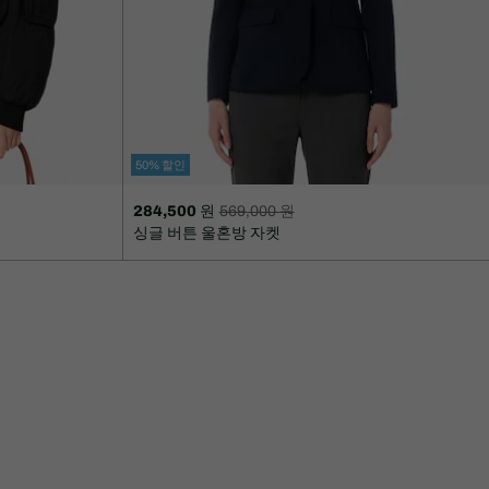
50% 할인
284,500 원
569,000 원
할
할
싱글 버튼 울혼방 자켓
인
인
후
전
가
원
격:
래
284,500
가
원
격:
569,000
원