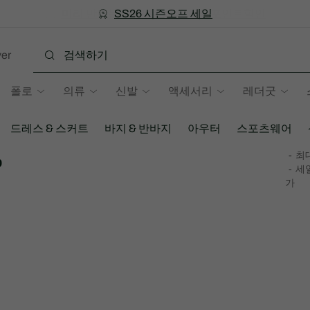
미리 만나는 FW26 + 최대 10% 포인트할인
SS26 시즌오프 세일
er
폴로
의류
신발
액세서리
레더굿
드레스 & 스커트
바지 & 반바지
아우터
스포츠웨어
%
최대
세일
가