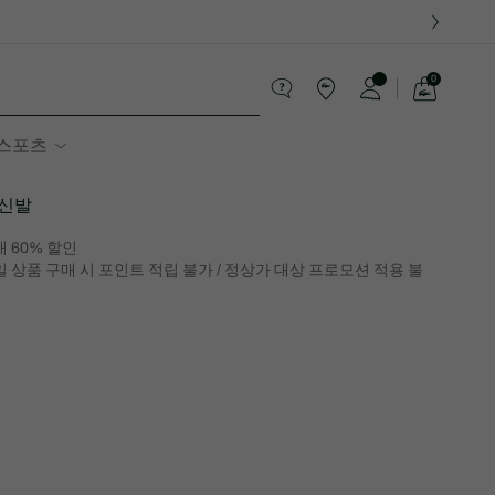
0
장
바
스포츠
구
니
가
기
신발
 60% 할인
 상품 구매 시 포인트 적립 불가 / 정상가 대상 프로모션 적용 불