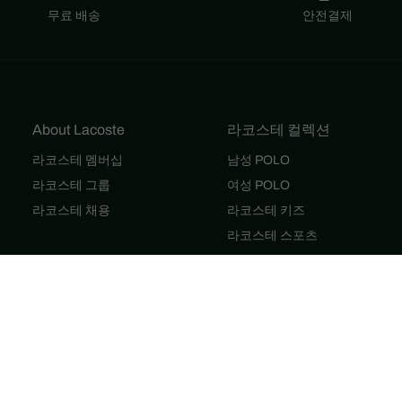
무료 배송
안전결제
About Lacoste
라코스테 컬렉션
라코스테 멤버십
남성 POLO
라코스테 그룹
여성 POLO
라코스테 채용
라코스테 키즈
라코스테 스포츠
카이 SS26 룩북
안유진 SS26 룩북