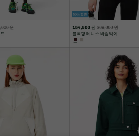
50% 할인
,000 원
154,500 원
309,000 원
할
할
코트
블록형 테니스 바람막이
인
인
후
전
가
원
격:
래
154,500
가
원
격:
309,000
원