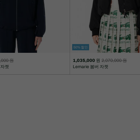
50% 할인
,000 원
1,035,000 원
2,070,000 원
할
할
랙자켓
Lemarie 봄버 자켓
인
인
후
전
가
원
격:
래
1,035,000
가
원
격:
2,070,000
원