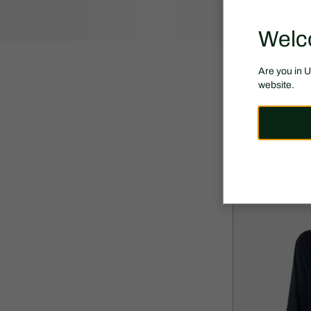
Welc
Are you in 
50% 할인
website.
179,500 원
359
할
할
컬러블록 트랙자
인
인
후
전
가
원
격:
래
179,500
가
원
격:
359,000
원