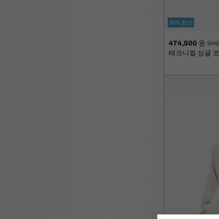
50% 할인
474,500 원
949
할
할
테크니컬 싱글 
인
인
후
전
가
원
격:
래
474,500
가
원
격:
949,000
원