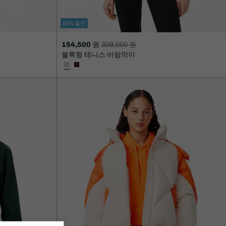
50% 할인
154,500 원
309,000 원
할
할
블록형 테니스 바람막이
인
인
후
전
가
원
격:
래
154,500
가
원
격:
309,000
원