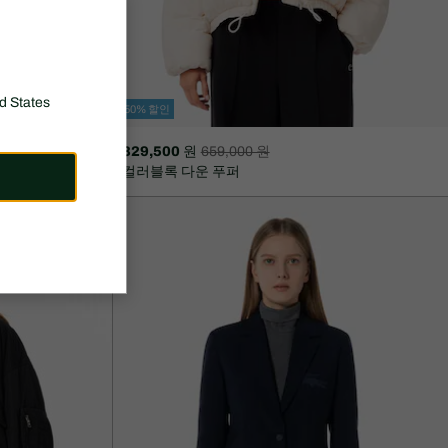
d States
50% 할인
329,500 원
659,000 원
할
할
컬러블록 다운 푸퍼
인
인
후
전
가
원
격:
래
329,500
가
원
격:
659,000
원