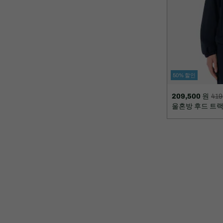
50% 할인
209,500 원
419
할
할
울혼방 후드 트
인
인
후
전
가
원
격:
래
209,500
가
원
격:
419,000
원