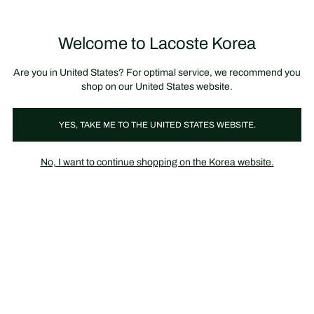
정
보
미리 만나는 FW26 + 최대 10% 포인트할인
SS26 시즌오프 세일
배
너
Welcome to Lacoste Korea
장
0
바
구
니
가
Are you in United States? For optimal service, we recommend you
기
shop on our United States website.
YES, TAKE ME TO THE UNITED STATES WEBSITE.
여성
BLACK FRIDAY UP TO 60% OFF
No, I want to continue shopping on the Korea website.
최대 60% 할인
세일 상품 구매 시 포인트 적립 불가 / 정상가 대상 프로모션 적용
불가
폴로 & 티셔츠 & 셔츠
스웨터 & 스웻셔츠
드레스 & 스커