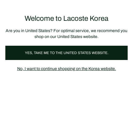
정
보
미리 만나는 FW26 + 최대 10% 포인트할인
SS26 시즌오프 세일
배
너
Welcome to Lacoste Korea
장
0
바
구
니
가
Are you in United States? For optimal service, we recommend you
기
shop on our United States website.
YES, TAKE ME TO THE UNITED STATES WEBSITE.
SS21 컬렉션
신상품 컬렉션
No, I want to continue shopping on the Korea website.
의류