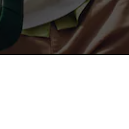
무료 배송
안전결제
About Lacoste
라코스테 컬렉션
라코스테 멤버십
남성 POLO