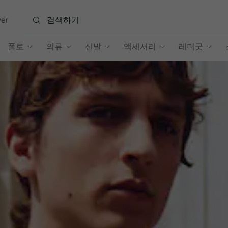
er
폴로
의류
신발
액세서리
레더굿