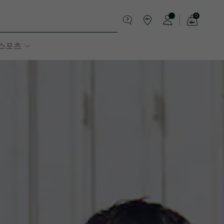
0
장
바
스포츠
구
니
가
기