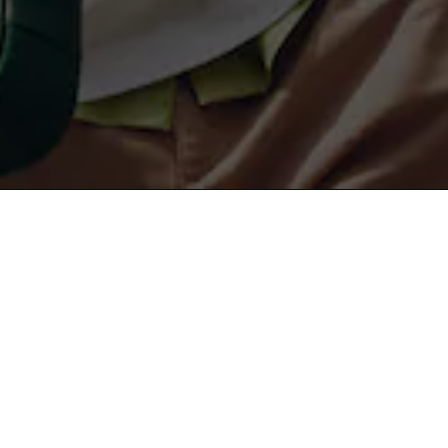
무료 배송
안전결제
About Lacoste
라코스테 컬렉션
라코스테 멤버십
남성 POLO