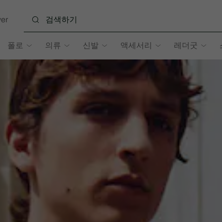
er
폴로
의류
신발
액세서리
레더굿