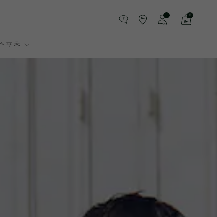
0
장
바
스포츠
구
니
가
기