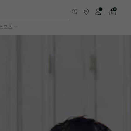
0
장
바
스포츠
구
니
가
기