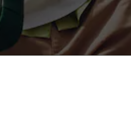
무료 배송
안전결제
About Lacoste
라코스테 컬렉션
라코스테 멤버십
남성 POLO