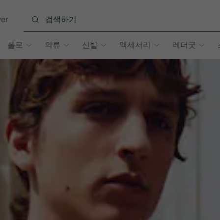
er
폴로
의류
신발
액세서리
레더굿