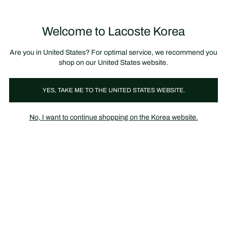
정
보
미리 만나는 FW26 + 최대 10% 포인트할인
SS26 시즌오프 세일
배
너
Welcome to Lacoste Korea
장
0
바
구
니
가
Are you in United States? For optimal service, we recommend you
기
shop on our United States website.
가방
YES, TAKE ME TO THE UNITED STATES WEBSITE.
No, I want to continue shopping on the Korea website.
2024 LACOSTE FAMILY SALE
라코스테 패밀리 세일에 임직원 여러분을 정중하게 모십니다.
임직원분들만을 위한 프라이빗 세일에서 다양한 아이템들을 만나보
세요.